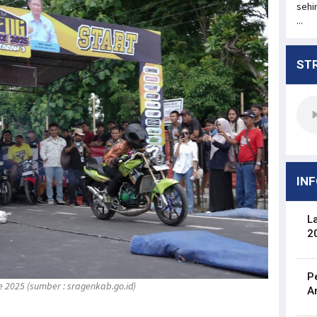
sehi
...
ST
INF
L
2
P
 2025 (sumber : sragenkab.go.id)
A