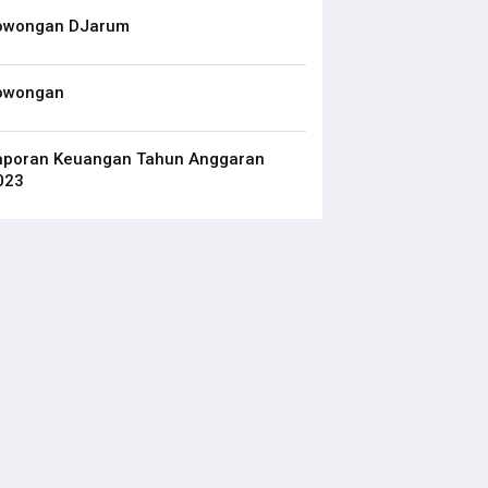
owongan DJarum
owongan
aporan Keuangan Tahun Anggaran
023