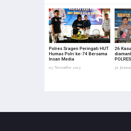
Polres Sragen Peringati HUT
26 Kasu
Humas Polri ke-74 Bersama
diamank
 Bahasa Jawa Sragen
Insan Media
POLRES
 Workshop Peningkatan
tensi Guru melalui
05 November 2025
30 Janua
Learning
 2025