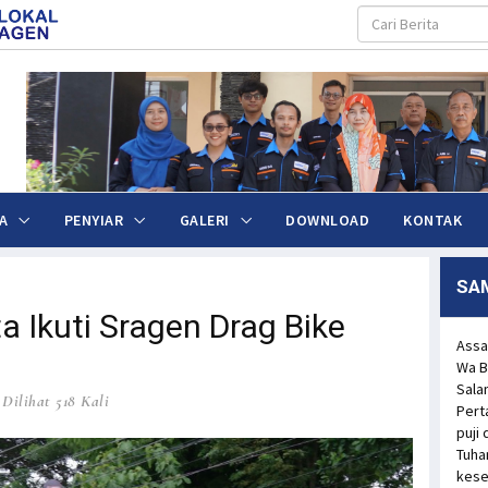
A
PENYIAR
GALERI
DOWNLOAD
KONTAK
SA
 Ikuti Sragen Drag Bike
Assa
Wa B
Sala
Dilihat 518 Kali
Pert
puji
Tuha
kese