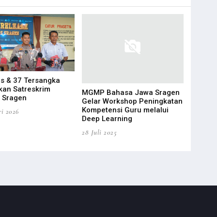
Polres Sr
s & 37 Tersangka
Humas Po
an Satreskrim
MGMP Bahasa Jawa Sragen
Insan Me
 Sragen
Gelar Workshop Peningkatan
Kompetensi Guru melalui
05 Novembe
ri 2026
Deep Learning
28 Juli 2025