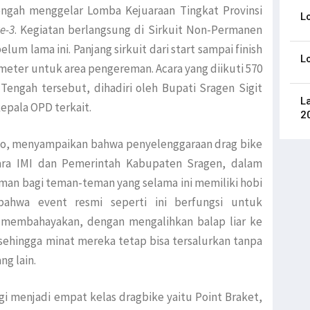
engah menggelar Lomba Kejuaraan Tingkat Provinsi
L
e-3
. Kegiatan berlangsung di Sirkuit Non-Permanen
um lama ini. Panjang sirkuit dari start sampai finish
L
meter untuk area pengereman. Acara yang diikuti 570
Tengah tersebut, dihadiri oleh Bupati Sragen Sigit
L
epala OPD terkait.
2
o, menyampaikan bahwa penyelenggaraan drag bike
ara IMI dan Pemerintah Kabupaten Sragen, dalam
man bagi teman-teman yang selama ini memiliki hobi
bahwa event resmi seperti ini berfungsi untuk
ng membahayakan, dengan mengalihkan balap liar ke
 sehingga minat mereka tetap bisa tersalurkan tanpa
g lain.
agi menjadi empat kelas dragbike yaitu Point Braket,