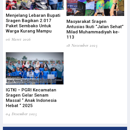
Menjelang Lebaran Bupati
Me
Sragen Bagikan 2.017
Sr
Masyarakat Sragen
Paket Sembako Untuk
Pa
at”
Antusias Ikuti “Jalan Sehat”
Warga Kurang Mampu
Wa
-
Milad Muhammadiyah ke-
113
06 Maret 2026
06 
18 November 2025
IGTKI – PGRI Kecamatan
IG
Sragen Gelar Senam
Sr
Massal “ Anak Indonesia
Ma
Hebat “ 2025
He
04 Desember 2025
04