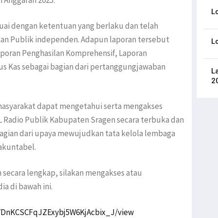
Anggaran 2025.
L
suai dengan ketentuan yang berlaku dan telah
tan Publik independen. Adapun laporan tersebut
L
poran Penghasilan Komprehensif, Laporan
us Kas sebagai bagian dari pertanggungjawaban
L
2
masyarakat dapat mengetahui serta mengakses
PL Radio Publik Kabupaten Sragen secara terbuka dan
 bagian dari upaya mewujudkan tata kelola lembaga
 akuntabel.
ecara lengkap, silakan mengakses atau
a di bawah ini.
jB7DnKCSCFqJZExybj5W6KjAcbix_J/view