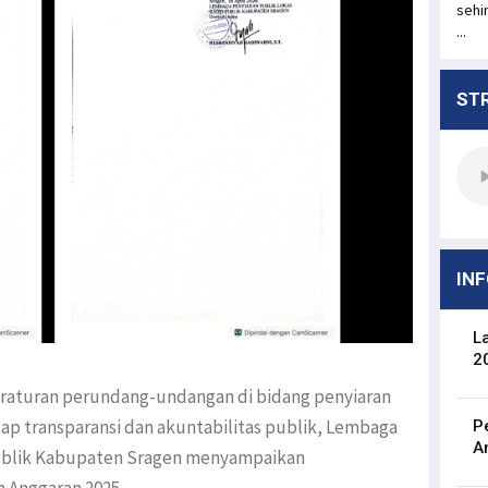
sehi
...
ST
INF
L
2
aturan perundang-undangan di bidang penyiaran
ap transparansi dan akuntabilitas publik, Lembaga
P
A
Publik Kabupaten Sragen menyampaikan