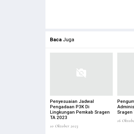
Baca
Juga
an Keuangan Tahun
ran 2025
Penyesuaian Jadwal
Pengum
Pengadaan P3K Di
Adminis
l 2026
Lingkungan Pemkab Sragen
Sragen
TA 2023
16 Oktob
10 Oktober 2023