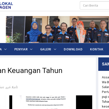
A
PENYIAR
GALERI
DOWNLOAD
KONTAK
SA
n Keuangan Tahun
Assa
Wa B
Sala
hat 446 Kali
Pert
puji
Tuha
kese