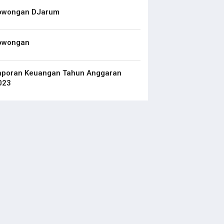
owongan DJarum
owongan
aporan Keuangan Tahun Anggaran
023